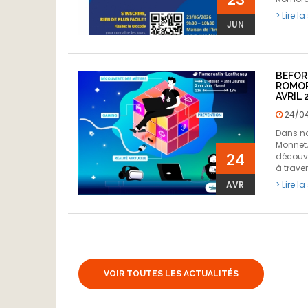
> Lire la
JUN
BEFOR
ROMOR
AVRIL 
24/0
Dans nos
Monnet,
24
découve
à traver
AVR
> Lire la
VOIR TOUTES LES ACTUALITÉS