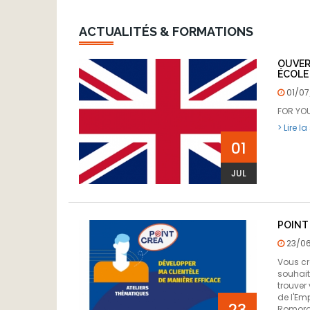
ACTUALITÉS & FORMATIONS
OUVER
ÉCOLE 
01/07
FOR YO
> Lire la
01
JUL
POINT
23/06
Vous cr
souhait
trouver
de l'Em
23
Romoran