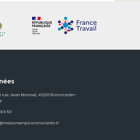
nées
, 3 rue Jean Monnet, 41200 Romorantin-
y
 84 50
@maisonemploiromorantin.fr